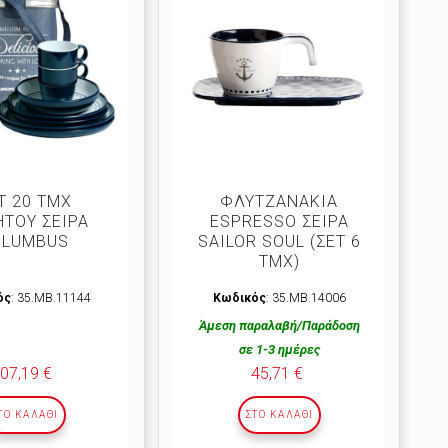
Τ 20 ΤΜΧ
ΦΛΥΤΖΑΝΑΚΙΑ
ΤΟΥ ΣΕΙΡΑ
ESPRESSO ΣΕΙΡΑ
OLUMBUS
SAILOR SOUL (ΣΕΤ 6
ΤΜΧ)
ός
: 35.ΜΒ.11144
Κωδικός
: 35.ΜΒ.14006
Άμεση παραλαβή/Παράδοση
σε 1-3 ημέρες
07,19 €
45,71 €
ΤΟ ΚΑΛΆΘΙ
ΣΤΟ ΚΑΛΆΘΙ