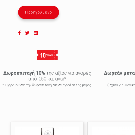
Προηγούμενο
Δωροεπιταγή 10%
της αξίας για αγορές
Δωρεάν μετα
από €50 και άνω*
* Εξαργυρώστε την δωροεπιταγή σας σε αγορά άλλης μέρας.
(ισχύει για λιανι