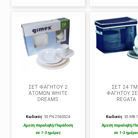
ΣΕΤ ΦΑΓΗΤΟΥ 2
ΣΕΤ 24 Τ
ΑΤΟΜΩΝ WΗΙΤΕ
ΦΑΓΗΤΟΥ ΣΕ
DRΕΑΜS
REGATA
Κωδικός
: 35.FΝ.2563524
Κωδικός
: 35.ΜΒ.
Άμεση παραλαβή/Παράδοση
Άμεση παραλαβή/Π
σε 1-3 ημέρες
σε 1-3 ημέρε