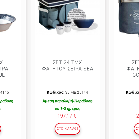
ΜΧ
ΣΕΤ 24 ΤΜΧ
ΣΕ
ΙΡΑ
ΦΑΓΗΤΟΥ ΣΕΙΡΑ SEA
ΦΑΓΗ
UL
C
14145
Κωδικός
: 35.ΜΒ.25144
Κωδικ
αράδοση
Άμεση παραλαβή/Παράδοση
ς
σε 1-3 ημέρες
197,17 €
2
ΣΤΟ ΚΑΛΆΘΙ
Σ