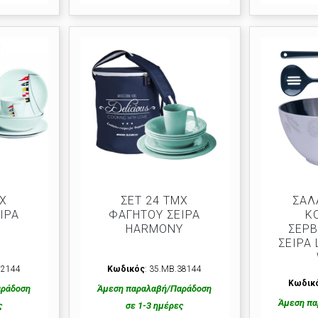
ΜΧ
ΣΕΤ 24 ΤΜΧ
ΣΑΛ
ΙΡΑ
ΦΑΓΗΤΟΥ ΣΕΙΡΑ
Κ
HARMONY
ΣΕΡΒ
ΣΕΙΡΑ 
12144
Κωδικός
: 35.MB.38144
Κωδικ
αράδοση
Άμεση παραλαβή/Παράδοση
Άμεση πα
ς
σε 1-3 ημέρες