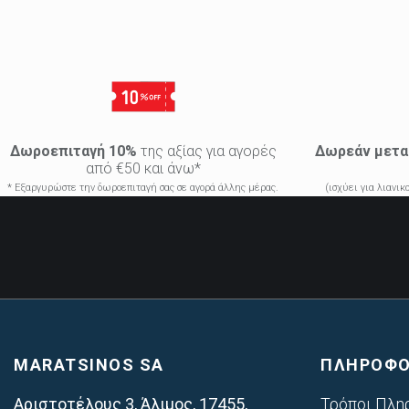
Δωροεπιταγή 10%
της αξίας για αγορές
Δωρεάν μετα
από €50 και άνω*
* Εξαργυρώστε την δωροεπιταγή σας σε αγορά άλλης μέρας.
(ισχύει για λιανι
MARATSINOS SA
ΠΛΗΡΟΦΟ
Αριστοτέλους 3, Άλιμος, 17455,
Τρόποι Πλη