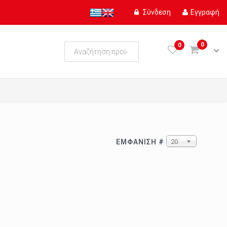
Σύνδεση
Εγγραφή
0
0
ΕΜΦΆΝΙΣΗ #
20