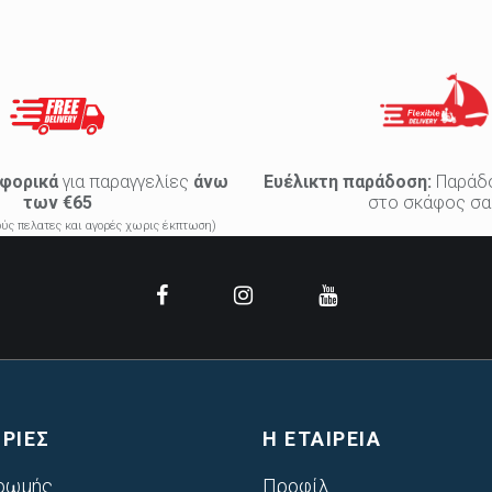
φορικά
για παραγγελίες
άνω
Ευέλικτη παράδοση:
Παράδ
των €65
στο σκάφος σα
κούς πελατες και αγορές χωρις έκπτωση)
ΡΙΕΣ
Η ΕΤΑΙΡΕΙΑ
ρωμής
Προφίλ