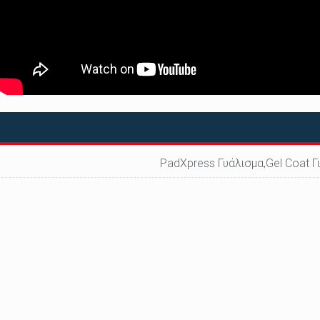
PadXpress Γυάλισμα,Gel Coat Γ