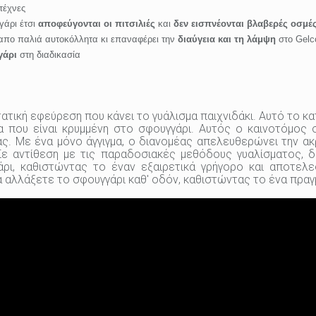
τέχνες
γάρι έτσι
αποφεύγονται οι πιτσιλιές
και
δεν εισπνέονται βλαβερές οσμέ
 απο παλιά αυτοκόλλητα κι επαναφέρει την
διαύγεια και τη λάμψη
στο Gel
γάρι
στη διαδικασία
τατική εφεύρεση που κάνει το γυάλισμα παιχνιδάκι. Αυτό το 
α που είναι κρυμμένη στο σφουγγάρι. Αυτός ο καινοτόμος 
ς. Με ένα μόνο άγγιγμα, ο διανομέας απελευθερώνει την ακρ
Σε αντίθεση με τις παραδοσιακές μεθόδους γυαλίσματος, δ
ι, καθιστώντας το έναν εξαιρετικά γρήγορο και αποτελεσ
να αλλάξετε το σφουγγάρι καθ' οδόν, καθιστώντας το ένα πραγ