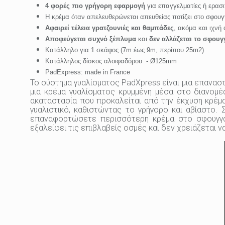
4 φορές πιο γρήγορη εφαρμογή
για επαγγελματίες ή
ερασι
Η κρέμα όταν απελευθερώνεται απευθείας ποτίζει στο σφουγ
Αφαιρεί τέλεια γρατζουνιές και θαμπάδες
, ακόμα και ιχνή
Αποφεύγεται συχνό ξέπλυμα
και
δεν αλλάζεται το σφουγ
Κατάλληλο για 1 σκάφος (7m έως 9m, περίπου 25m2)
Κατάλληλος δίσκος αλοιφαδόρου - Ø125mm
PadExpress:
made in France
Το σύστημα γυαλίσματος PadXpress είναι μια επανασ
μια κρέμα γυαλίσματος κρυμμένη μέσα στο διανομέ
ακαταστασία που προκαλείται από την έκχυση κρέμα
γυαλιστικό, καθιστώντας το γρήγορο και αβίαστο. 
επαναφορτώσετε περισσότερη κρέμα στο σφουγγάρ
εξαλείφει τις επιβλαβείς οσμές και δεν χρειάζεται 