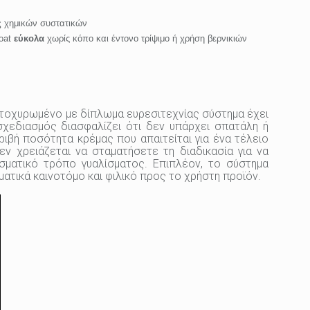
ς
χημικών συστατικών
coat
εύκολα
χωρίς κόπο και έντονο τρίψιμο ή χρήση βερνικιών
κατοχυρωμένο με δίπλωμα ευρεσιτεχνίας σύστημα έχει
σχεδιασμός διασφαλίζει ότι δεν υπάρχει σπατάλη ή
ιβή ποσότητα κρέμας που απαιτείται για ένα τέλειο
εν χρειάζεται να σταματήσετε τη διαδικασία για να
ματικό τρόπο γυαλίσματος. Επιπλέον, το σύστημα
ματικά καινοτόμο και φιλικό προς το χρήστη προϊόν.