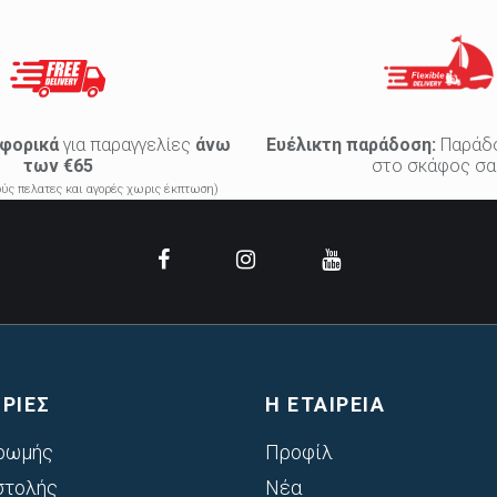
φορικά
για παραγγελίες
άνω
Ευέλικτη παράδοση:
Παράδ
των €65
στο σκάφος σα
κούς πελατες και αγορές χωρις έκπτωση)
ΡΙΕΣ
Η ΕΤΑΙΡΕΙΑ
ρωμής
Προφίλ
στολής
Νέα