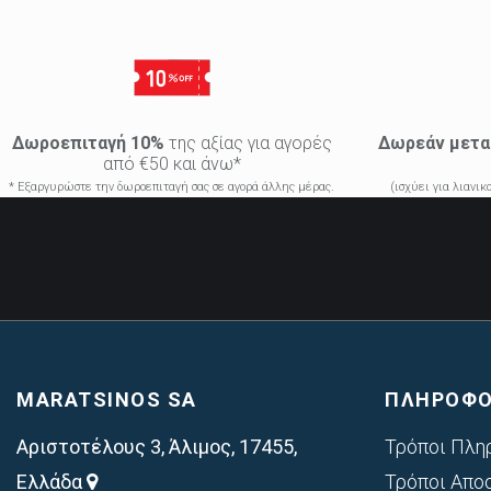
Δωροεπιταγή 10%
της αξίας για αγορές
Δωρεάν μετα
από €50 και άνω*
* Εξαργυρώστε την δωροεπιταγή σας σε αγορά άλλης μέρας.
(ισχύει για λιανι
MARATSINOS SA
ΠΛΗΡΟΦΟ
Αριστοτέλους 3, Άλιμος, 17455,
Τρόποι Πλη
Ελλάδα
Τρόποι Απο