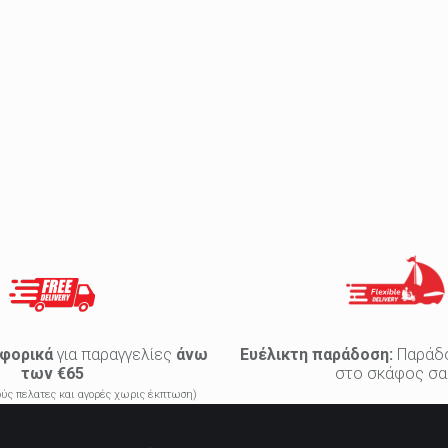
φορικά
για παραγγελίες
άνω
Ευέλικτη παράδοση:
Παράδ
των €65
στο σκάφος σα
κούς πελατες και αγορές χωρις έκπτωση)