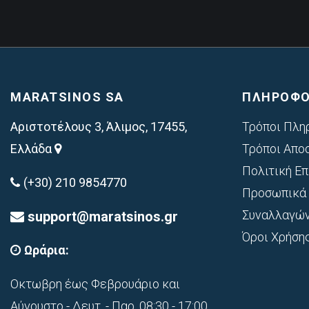
MARATSINOS SA
ΠΛΗΡΟΦΟ
Αριστοτέλους 3, Άλιμος, 17455,
Τρόποι Πλη
Ελλάδα
Τρόποι Απο
Πολιτική Ε
(+30) 210 9854770
Προσωπικά 
Συναλλαγώ
support@maratsinos.gr
Όροι Χρήση
Ωράρια:
Οκτωβρη έως Φεβρουάριο και
Αύγουστο - Δευτ. - Παρ. 08:30 - 17:00