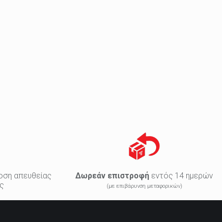
οση απευθείας
Δωρεάν επιστροφή
εντός 14 ημερών
ς
(με επιβάρυνση μεταφορικών)