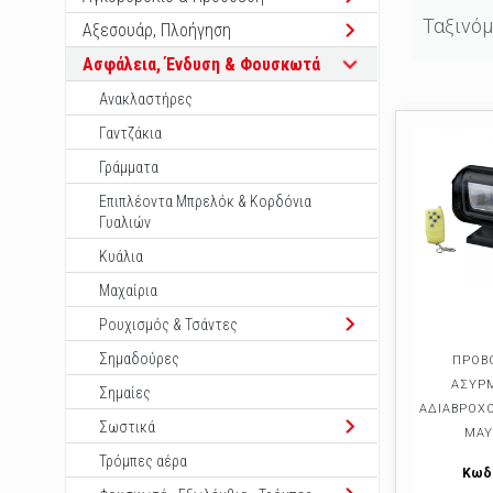
Ταξινόμ
Αξεσουάρ, Πλοήγηση
Ασφάλεια, Ένδυση & Φουσκωτά
Ανακλαστήρες
Γαντζάκια
Γράμματα
Επιπλέοντα Μπρελόκ & Κορδόνια
Γυαλιών
Κυάλια
Μαχαίρια
Ρουχισμός & Τσάντες
Σημαδούρες
ΠΡΟΒ
ΑΣΥΡ
Σημαίες
ΑΔΙΑΒΡΟΧΟ
Σωστικά
ΜΑΥ
Τρόμπες αέρα
Κωδ