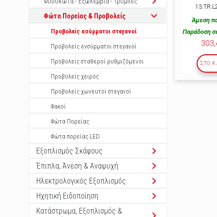
Φουσκωτά - Εξωλέμβια - Τρόμπες
13.ΤR.L
Φώτα Πορείας & Προβολείς
Άμεση π
Προβολείς ασύρματοι στεγανοί
Παράδοση σε
303,
Προβολείς ενσύρματοι στεγανοί
Προβολείς σταθεροί ρυθμιζόμενοι
ΣΤΟ Κ
Προβολείς χειρός
Προβολείς χωνευτοί στεγανοί
Φακοί
Φώτα Πορείας
Φώτα πορείας LED
Εξοπλισμός Σκάφους
Έπιπλα, Άνεση & Αναψυχή
Ηλεκτρολογικός Εξοπλισμός
Ηχητική Ειδοποίηση
Κατάστρωμα, Εξοπλισμός &