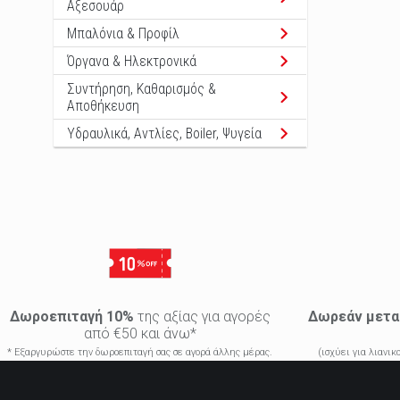
Αξεσουάρ
Μπαλόνια & Προφίλ
Όργανα & Ηλεκτρονικά
Συντήρηση, Καθαρισμός &
Αποθήκευση
Υδραυλικά, Αντλίες, Boiler, Ψυγεία
Δωροεπιταγή 10%
της αξίας για αγορές
Δωρεάν μετα
από €50 και άνω*
* Εξαργυρώστε την δωροεπιταγή σας σε αγορά άλλης μέρας.
(ισχύει για λιανι