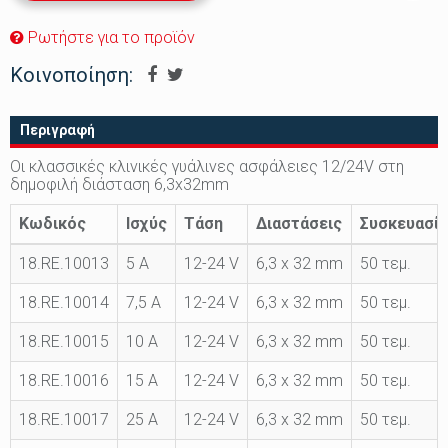
Ρωτήστε για το προϊόν
Κοινοποίηση:
Περιγραφή
Οι κλασσικές κλινικές γυάλινες ασφάλειες 12/24V στη
δημοφιλή διάσταση 6,3x32mm
Κωδικός
Ισχύς
Τάση
Διαστάσεις
Συσκευασία
18.RΕ.10013
5 A
12-24 V
6,3 x 32 mm
50 τεμ.
18.RΕ.10014
7,5 A
12-24 V
6,3 x 32 mm
50 τεμ.
18.RΕ.10015
10 A
12-24 V
6,3 x 32 mm
50 τεμ.
18.RΕ.10016
15 A
12-24 V
6,3 x 32 mm
50 τεμ.
18.RΕ.10017
25 Α
12-24 V
6,3 x 32 mm
50 τεμ.