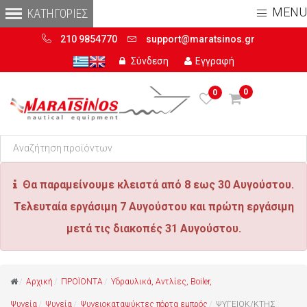
MENU
210 9854770
support@maratsinos.gr
Σύνδεση
Εγγραφή
0
0
Θα παραμείνουμε κλειστά από 8 εως 30 Αυγούστου.
Τελευταία εργάσιμη 7 Αυγούστου και πρώτη εργάσιμη
μετά τις διακοπές 31 Αυγούστου.
Αρχική
ΠΡΟΪΟΝΤΑ
Υδραυλικά, Αντλίες, Boiler,
Ψυγεία
Ψυγεία
Ψυγειοκαταψύκτες πόρτα εμπρός
ΨΥΓΕΙΟΚ/ΚΤΗΣ