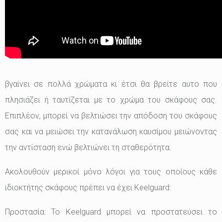
βγαίνει σε πολλά χρώματα κι έτσι θα βρείτε αυτο που
πλησιάζει ή ταυτίζεται με το χρώμα του σκάφους σας.
Επιπλέον, μπορεί να βελτιώσει την απόδοση του σκάφους
σας και να μειώσει την κατανάλωση καυσίμου μειώνοντας
την αντίσταση ενώ βελτιώνει τη σταθερότητα.
Ακολουθούν μερικοί μόνο λόγοι για τους οποίους κάθε
ιδιοκτήτης σκάφους πρέπει να έχει Keelguard:
Προστασία: Το Keelguard μπορεί να προστατεύσει το